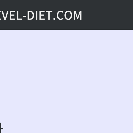
EVEL-DIET.COM
다